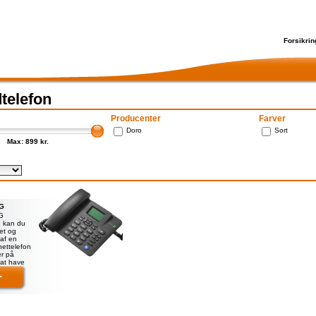
Forsikrin
telefon
Producenter
Farver
Doro
Sort
Max: 899 kr.
4G
G
u kan du
et og
af en
tnettelefon
er på
 at have
ætning til
-