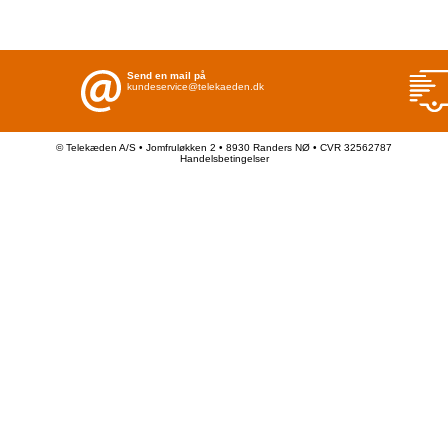
Send en mail på
kundeservice@telekaeden.dk
© Telekæden A/S • Jomfruløkken 2 • 8930 Randers NØ • CVR 32562787
Handelsbetingelser