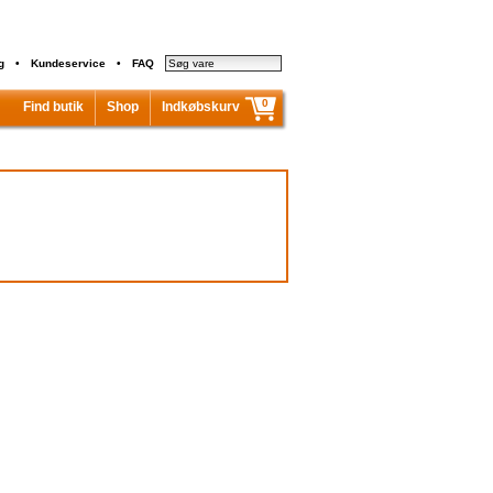
g
•
Kundeservice
•
FAQ
0
Find butik
Shop
Indkøbskurv
Indkøbskurven er tom...
I alt inkl. moms
0,00 kr.