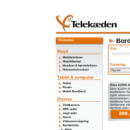
Bord
Produkter
Pris
Mobil
Mobiltelefoner
Mobiltilbehør
Sortering
Headset & høretelefoner
Hukommelseskort
Tablet & computer
Tablet
Doro 4100H 
Router
Doro 4100H 4
Mobilt Bredbånd
bordtelefon.N
nyde udseend
Diverse
fornemmelsen 
traditionel fas
derhjemme ell
Vildtkamera
kontoret uden
DRS radio
fastnet. I mods
899,
Jagt-radio
almindelige s
Alarm
Videoovervågning
Bordtelefon
Doro